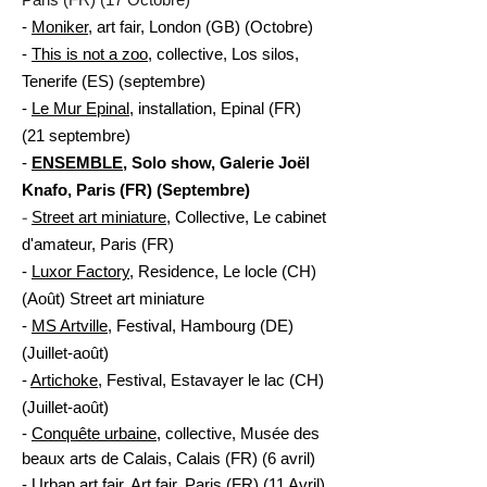
-
Moniker
, art fair, London (GB) (Octobre)
-
This is not a zoo
, collective, Los silos,
Tenerife (ES) (septembre)
-
Le Mur Epinal
, installation, Epinal (FR)
(21 septembre)
-
ENSEMBLE
, Solo show, Galerie Joël
Knafo, Paris (FR) (Septembre)
-
Street art miniature
, Collective, Le cabinet
d'amateur, Paris (FR)
-
Luxor Factory
, Residence, Le locle (CH)
(Août) Street art miniature
-
MS Artville
, Festival, Hambourg (DE)
(Juillet-août)
-
Artichoke
, Festival, Estavayer le lac (CH)
(Juillet-août)
-
Conquête urbaine
, collective, Musée des
beaux arts de Calais, Calais (FR) (6 avril)
-
Urban art fair
, Art fair, Paris (FR) (11 Avril)