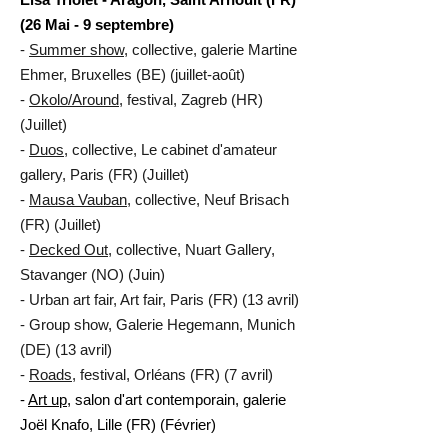
(26 Mai - 9 septembre)
-
Summer show
, collective, galerie Martine
Ehmer, Bruxelles (BE) (juillet-août)
-
Okolo/Around
, festival, Zagreb (HR)
(Juillet)
-
Duos
, collective, Le cabinet d'amateur
gallery, Paris (FR) (Juillet)
-
Mausa Vauban
, collective, Neuf Brisach
(FR) (Juillet)
-
Decked Out
, collective, Nuart Gallery,
Stavanger (NO) (Juin)
- Urban art fair, Art fair, Paris (FR) (13 avril)
- Group show, Galerie Hegemann, Munich
(DE) (13 avril)
-
Roads
, festival, Orléans (FR) (7 avril)
-
Art up
, salon d'art contemporain, galerie
Joël Knafo, Lille (FR) (Février)