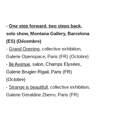
-
One step forward, two steps back
,
solo show, Montana Gallery, Barcelona
(ES) (Décembre)
-
Grand Opening
, collective exhibition,
Galerie Openspace, Paris (FR) (Octobre)
-
8e Avenue
, salon, Champs Elysées,
Galerie Brugier-Rigail, Paris (FR)
(Octobre)
-
Strange is beautifull
, collective exhibition,
Galerie Géraldine Zberro, Paris (FR)
(Septembre)
-
La chute
, solo show, Galerie Brugier-
Rigail, Paris (FR) (septembre)
-
Street fans
, collective exhibition, Musée
de l'éventail, Paris (FR) (Mai)