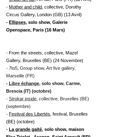
-
Mother and child
, collective, Dorothy
Circus Gallery, London (GB) (13 Avril)
-
Ellipses
, solo show, Galerie
Openspace, Paris (16 Mars)
- From the streets, collective, Mazel
Gallery, Bruxelles (BE) (24 Novembre)
- 7to5, Group show, Art five gallery,
Marseille (FR)
-
Libre échange
, solo show, Carme,
Brescia (IT) (octobre)
-
Strokar inside
, collective, Bruxelles (BE)
(septembre)
-
Festival des Libertés
, festival, Bruxelles
(BE) (octobre)
-
La grande gaité
, solo show, maison
Elsa Triolet - Aragon, Saint Arnoult (FR)