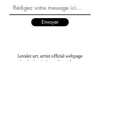
Envoyer
Levalet art, artist official webpage
levaletdessinderue@gmail.com
Share
LEVALET
ART
OFFICIAL